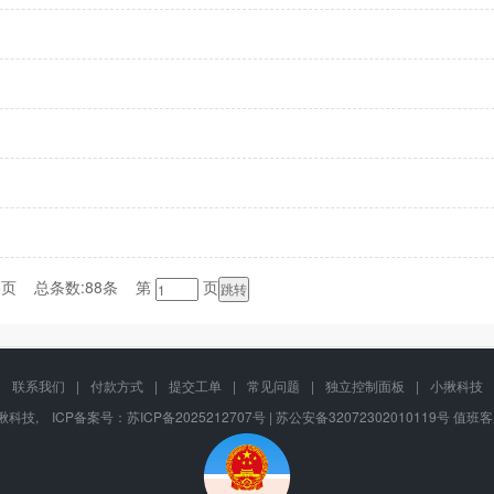
5页 总条数:88条 第
页
|
联系我们
|
付款方式
|
提交工单
|
常见问题
|
独立控制面板
|
小揪科技
在 小揪科技, ICP备案号：
苏ICP备2025212707号 | 苏公安备32072302010119号
值班客服