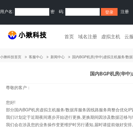
用户名:
密 码:
注册
首页
域名注册
虚拟主机
云
小揪科技首页
客服中心
新闻中心
国内BGP机房(华中)虚拟主机服务/数
国内BGP机房(华中
尊敬的客户：
您好!
部分国内BGP机房虚拟主机服务/数据库服务因线路服务商整合优化IP路由,需重新
我们计划定于近期夜间逐步开始进行更换,更换期间因涉及数据迁移与
我们会在涉及您的业务操作变更维护时另行通知,届时请提前做好安排