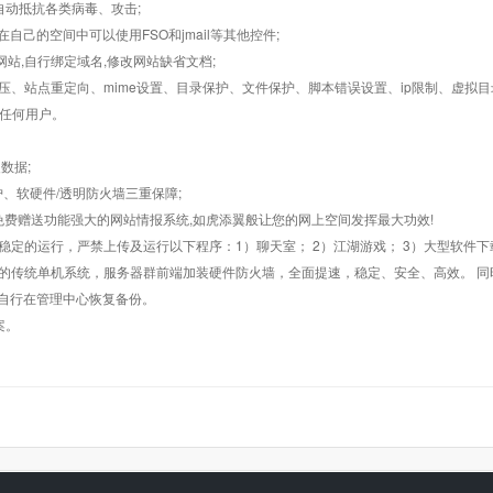
墙,自动抵抗各类病毒、攻击;
在自己的空间中可以使用FSO和jmail等其他控件;
止网站,自行绑定域名,修改网站缺省文档;
AR解压、站点重定向、mime设置、目录保护、文件保护、脚本错误设置、ip限制、虚拟
对任何用户。
数据;
护、软硬件/透明防火墙三重保障;
购，免费赠送功能强大的网站情报系统,如虎添翼般让您的网上空间发挥最大功效!
常稳定的运行，严禁上传及运行以下程序：1）聊天室； 2）江湖游戏； 3）大型软件下
般的传统单机系统，服务器群前端加装硬件防火墙，全面提速，稳定、安全、高效。 同时
以自行在管理中心恢复备份。
案。