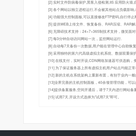
[2] 实时文件防病毒保护,黑客入侵检测,IIS 应用防火
[3] 各个网站以独立进程运行,不会被其他站点负载影响,
[4] 功能强大控制面板,可以直接修改FTP密码,自行停
[5] 提供WEB上传文件、恢复备份、RAR压缩、R
[6] 无障碍技术支持：24×7×365制技术支持，微笑面
[7] 每3分钟自动访问网站一次，监控网站运行.
[8] 自动每7天备份一次数据,用户能在管理中心自助恢复
[9] 采用独特的第六代高级虚拟主机系统、数据双重保
[10] 在线支付，实时开设,CDN网络加速器可供选
[11] 为了保证服务器上所有虚拟主机用户站点均能正
[12] 新的主机在系统架构上重新布置，有别于业内一
[13]业界完善的主机控制面板，40余项管理功能，可
[14]提供备案服务,空间开通后，请于7天内进行网站备
[15] 试用7天.开设方式选择为"试用7天"即可。