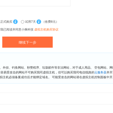
正式购买
试用7天
（收费8元）
我已阅读并同意小揪科技
虚拟主机购买协议
、外挂、钓鱼网站、秒赞程序、垃圾邮件等非法网站，对于成人用品、 空包网站、
险容易受攻击的网站不可购买我司虚拟主机，但可以购买我司电信线路的
云服务器
并开
拟主机必须备案成功后才能绑定域名。 可能受攻击的网站请在虚拟主机控制面板中开启“