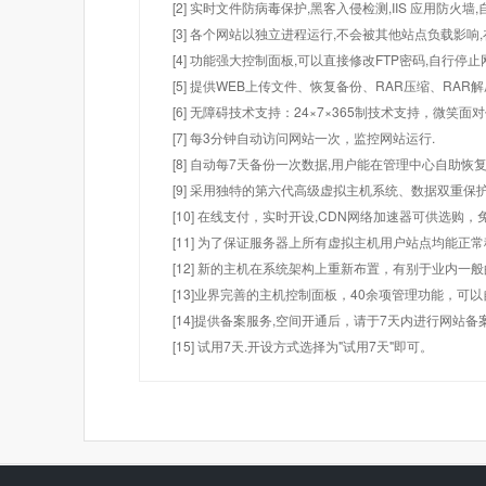
[2] 实时文件防病毒保护,黑客入侵检测,IIS 应用防火
[3] 各个网站以独立进程运行,不会被其他站点负载影响,
[4] 功能强大控制面板,可以直接修改FTP密码,自行停
[5] 提供WEB上传文件、恢复备份、RAR压缩、R
[6] 无障碍技术支持：24×7×365制技术支持，微笑面
[7] 每3分钟自动访问网站一次，监控网站运行.
[8] 自动每7天备份一次数据,用户能在管理中心自助恢复
[9] 采用独特的第六代高级虚拟主机系统、数据双重保
[10] 在线支付，实时开设,CDN网络加速器可供选
[11] 为了保证服务器上所有虚拟主机用户站点均能正
[12] 新的主机在系统架构上重新布置，有别于业内一
[13]业界完善的主机控制面板，40余项管理功能，可
[14]提供备案服务,空间开通后，请于7天内进行网站备
[15] 试用7天.开设方式选择为"试用7天"即可。