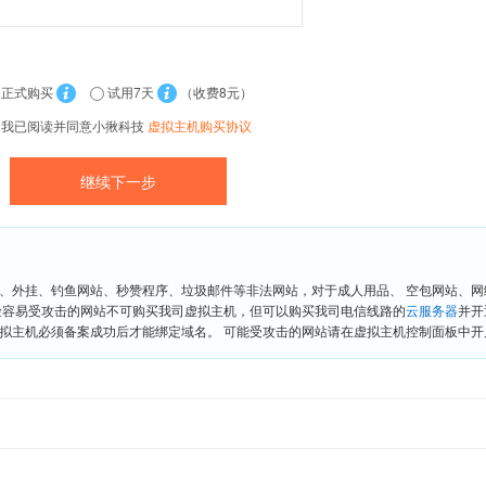
正式购买
试用7天
（收费8元）
我已阅读并同意小揪科技
虚拟主机购买协议
、外挂、钓鱼网站、秒赞程序、垃圾邮件等非法网站，对于成人用品、 空包网站、
险容易受攻击的网站不可购买我司虚拟主机，但可以购买我司电信线路的
云服务器
并开
拟主机必须备案成功后才能绑定域名。 可能受攻击的网站请在虚拟主机控制面板中开启“