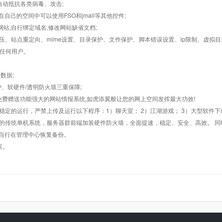
墙,自动抵抗各类病毒、攻击;
在自己的空间中可以使用FSO和jmail等其他控件;
止网站,自行绑定域名,修改网站缺省文档;
AR解压、站点重定向、mime设置、目录保护、文件保护、脚本错误设置、ip限制、虚拟
对任何用户。
数据;
护、软硬件/透明防火墙三重保障;
购，免费赠送功能强大的网站情报系统,如虎添翼般让您的网上空间发挥最大功效!
常稳定的运行，严禁上传及运行以下程序：1）聊天室； 2）江湖游戏； 3）大型软件下
般的传统单机系统，服务器群前端加装硬件防火墙，全面提速，稳定、安全、高效。 同时
以自行在管理中心恢复备份。
案。