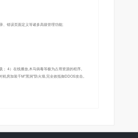
目录、错误页面定义等诸多高级管理功能;
载； 4）在线播放,木马病毒等极为占用资源的程序。
机房加装千M"黑洞"防火墙,完全效抵御DDOS攻击。